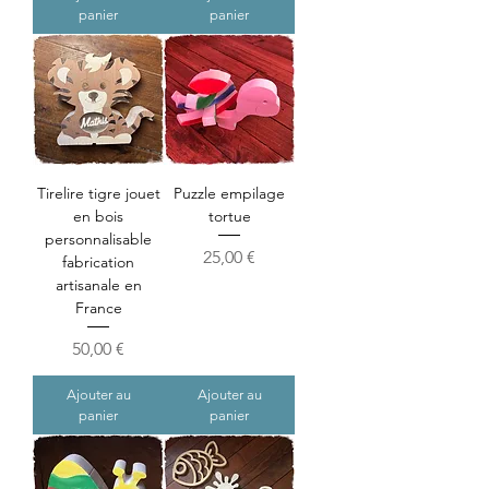
panier
panier
Tirelire tigre jouet
Puzzle empilage
en bois
tortue
personnalisable
Prix
25,00 €
fabrication
artisanale en
France
Prix
50,00 €
Ajouter au
Ajouter au
panier
panier