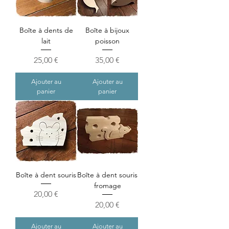
Boîte à dents de
Boîte à bijoux
lait
poisson
Prix
Prix
25,00 €
35,00 €
Ajouter au
Ajouter au
panier
panier
Boîte à dent souris
Boîte à dent souris
fromage
Prix
20,00 €
Prix
20,00 €
Ajouter au
Ajouter au