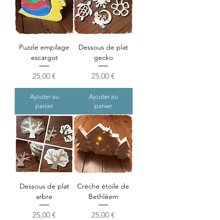
Puzzle empilage
Dessous de plat
escargot
gecko
Prix
Prix
25,00 €
25,00 €
Ajouter au
Ajouter au
panier
panier
Dessous de plat
Crèche étoile de
arbre
Bethléem
Prix
Prix
25,00 €
25,00 €