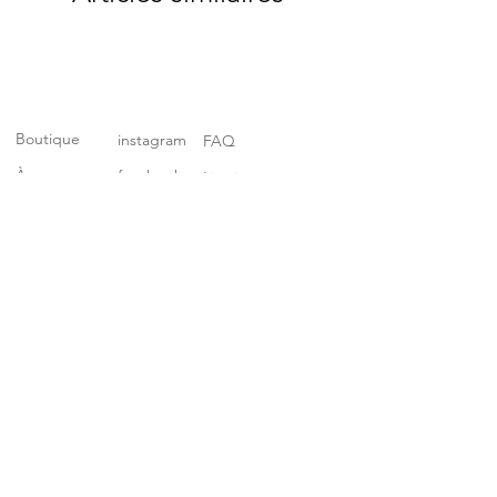
Boutique
instagram
FAQ
À propos
facebook
Livraison et retours
Contact
pinterest
Politique de
Revendeurs
boutique
Mentions légales
Politique de cookies
Abonnez-vous à notre liste de
diffusion