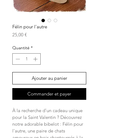
Félin pour l'autre
Prix
25,00 €
Quantité
*
Ajouter au panier
Commander et payer
À la recherche d'un cadeau unique 
pour la Saint Valentin ? Découvrez 
notre adorable bibelot : Félin pour 
l'autre, une paire de chats 
amoureux en bois chantournés à la 